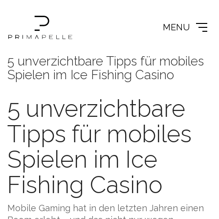
MENU
5 unverzichtbare Tipps für mobiles
Spielen im Ice Fishing Casino
5 unverzichtbare
Tipps für mobiles
Spielen im Ice
Fishing Casino
Mobile Gaming hat in den letzten Jahren einen