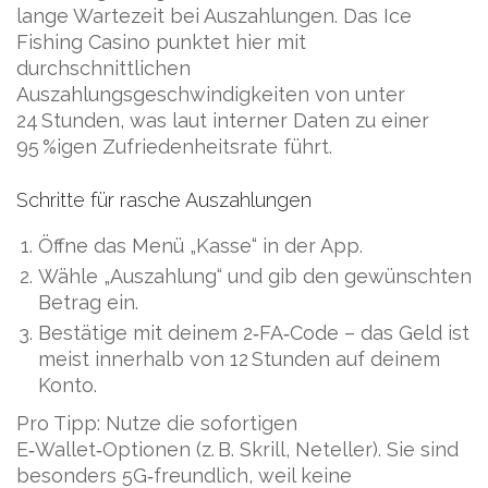
lange Wartezeit bei Auszahlungen. Das Ice
Fishing Casino punktet hier mit
durchschnittlichen
Auszahlungsgeschwindigkeiten von unter
24 Stunden, was laut interner Daten zu einer
95 %igen Zufriedenheitsrate führt.
Schritte für rasche Auszahlungen
Öffne das Menü „Kasse“ in der App.
Wähle „Auszahlung“ und gib den gewünschten
Betrag ein.
Bestätige mit deinem 2‑FA‑Code – das Geld ist
meist innerhalb von 12 Stunden auf deinem
Konto.
Pro Tipp: Nutze die sofortigen
E‑Wallet‑Optionen (z. B. Skrill, Neteller). Sie sind
besonders 5G‑freundlich, weil keine