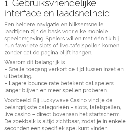
1. Gebruiksvriendelijke
interface en laadsnelheid
Een heldere navigatie en bliksemsnelle
laadtijden zijn de basis voor elke mobiele
speelomgeving. Spelers willen met één tik bij
hun favoriete slots of live‑tafelspellen komen,
zonder dat de pagina blijft hangen.
Waarom dit belangrijk is
– Snelle toegang verkort de tijd tussen inzet en
uitbetaling.
– Lagere bounce‑rate betekent dat spelers
langer blijven en meer spellen proberen.
Voorbeeld: Bij Luckywave Casino vind je de
belangrijkste categorieën – slots, tafelspellen,
live casino – direct bovenaan het startscherm.
De zoekbalk is altijd zichtbaar, zodat je in enkele
seconden een specifiek spel kunt vinden.