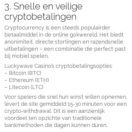
3. Snelle en veilige
cryptobetalingen
Cryptocurrency is een steeds populairder
betaalmiddel in de online gokwereld. Het biedt
anonimiteit, directe stortingen en razendsnelle
uitbetalingen – een combinatie die perfect past
bij mobiel spelen.
Luckywave Casino’s cryptobetalingsopties
– Bitcoin (BTC)
– Ethereum (ETH)
– Litecoin (LTC)
Voor spelers die snel hun winst willen opnemen,
levert de site gemiddeld 15‑30 minuten voor een
crypto‑withdrawal. Dit is een aanzienlijk
voordeel ten opzichte van traditionele
bankmethoden die dagen kunnen duren.