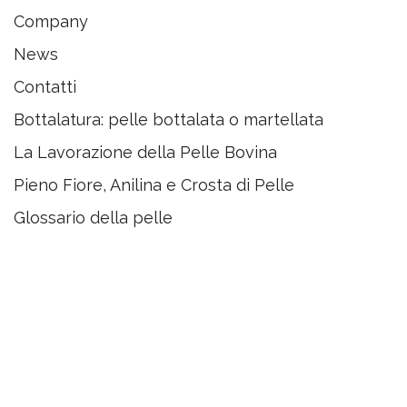
Company
News
Contatti
Bottalatura: pelle bottalata o martellata
La Lavorazione della Pelle Bovina
Pieno Fiore, Anilina e Crosta di Pelle
Glossario della pelle