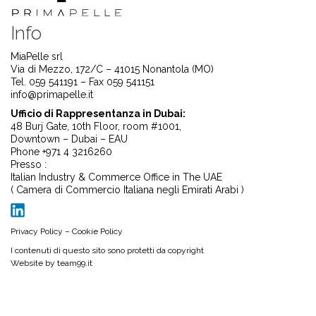
Info
MiaPelle srl
Via di Mezzo, 172/C – 41015 Nonantola (MO)
Tel. 059 541191 – Fax 059 541151
info@primapelle.it
Ufficio di Rappresentanza in Dubai:
48 Burj Gate, 10th Floor, room #1001,
Downtown – Dubai – EAU
Phone +971 4 3216260
Presso :
Italian Industry & Commerce Office in The UAE
( Camera di Commercio Italiana negli Emirati Arabi )
Privacy Policy
–
Cookie Policy
I contenuti di questo sito sono protetti da copyright
Website by
team99.it