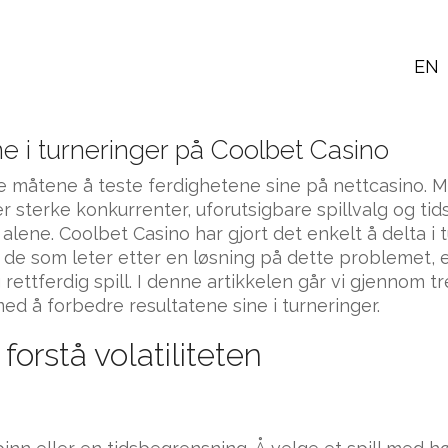
EN
nne i turneringer på Coolbet Casino
 måtene å teste ferdighetene sine på nettcasino. Ma
ter sterke konkurrenter, uforutsigbare spillvalg og tid
alene. Coolbet Casino har gjort det enkelt å delta i 
or de som leter etter en løsning på dette problemet, 
rettferdig spill. I denne artikkelen går vi gjennom t
d å forbedre resultatene sine i turneringer.
 forstå volatiliteten