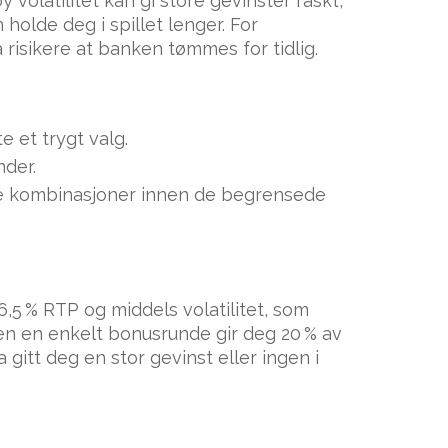
y volatilitet kan gi store gevinster raskt,
holde deg i spillet lenger. For
å risikere at banken tømmes for tidlig.
e et trygt valg.
nder.
nnende kombinasjoner innen de begrensede
6,5 % RTP og middels volatilitet, som
men en enkelt bonusrunde gir deg 20 % av
a gitt deg en stor gevinst eller ingen i