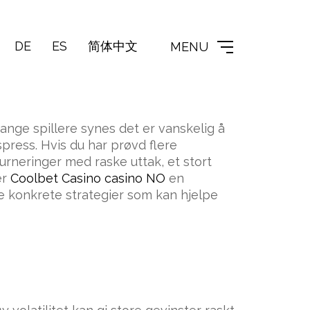
DE
ES
简体中文
MENU
nge spillere synes det er vanskelig å
spress. Hvis du har prøvd flere
turneringer med raske uttak, et stort
er
Coolbet Casino casino NO
en
re konkrete strategier som kan hjelpe