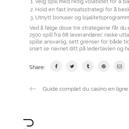
Velg spill med riktig volatilitet for å 
Hold en fast innsatsstrategi for å be
Utnytt bonuser og lojalitetsprogrammer
Ved å følge disse tre strategiene får du
2500 spill fra 68 leverandører, raske utta
spille ansvarlig, sett grenser for både t
snart se navnet ditt på ledertavlen og hø
Share: