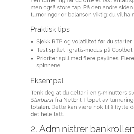
I en turnering får du ofte et fast antall 
men også store tap. På den andre siden gi
turneringer er balansen viktig: du vil ha 
Praktisk tips
Sjekk RTP og volatilitet før du starter
Test spillet i gratis‑modus på Coolbe
Prioriter spill med flere paylines. Fle
spinnene.
Eksempel
Tenk deg at du deltar i en 5‑minutters s
Starburst
fra NetEnt. I løpet av turnerin
totalen. Dette kan være nok til å flytte d
det hele tatt.
2. Administrer bankrolle