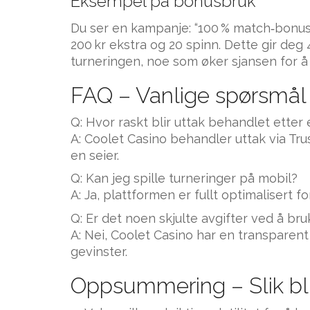
Eksempel på bonusbruk
Du ser en kampanje: “100 % match‑bonus 
200 kr ekstra og 20 spinn. Dette gir deg 
turneringen, noe som øker sjansen for å
FAQ – Vanlige spørsmål 
Q: Hvor raskt blir uttak behandlet etter
A: Coolet Casino behandler uttak via Tru
en seier.
Q: Kan jeg spille turneringer på mobil?
A: Ja, plattformen er fullt optimalisert f
Q: Er det noen skjulte avgifter ved å br
A: Nei, Coolet Casino har en transparen
gevinster.
Oppsummering – Slik bli