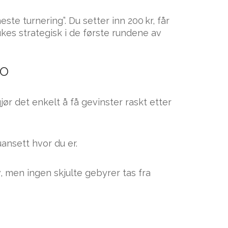
este turnering”. Du setter inn 200 kr, får
ukes strategisk i de første rundene av
no
ør det enkelt å få gevinster raskt etter
uansett hvor du er.
 men ingen skjulte gebyrer tas fra