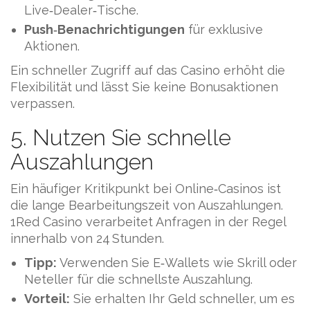
Live‑Dealer‑Tische.
Push‑Benachrichtigungen
für exklusive
Aktionen.
Ein schneller Zugriff auf das Casino erhöht die
Flexibilität und lässt Sie keine Bonusaktionen
verpassen.
5. Nutzen Sie schnelle
Auszahlungen
Ein häufiger Kritikpunkt bei Online‑Casinos ist
die lange Bearbeitungszeit von Auszahlungen.
1Red Casino verarbeitet Anfragen in der Regel
innerhalb von 24 Stunden.
Tipp:
Verwenden Sie E‑Wallets wie Skrill oder
Neteller für die schnellste Auszahlung.
Vorteil:
Sie erhalten Ihr Geld schneller, um es