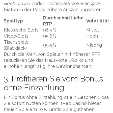
Book of Dead
oder Tischspiele wie Blackjack
bieten in der Regel höhere Auszahlungsraten.
Durchschnittliche
Spieltyp
Volatilität
RTP
Klassische Slots
96,5 %
Mittel
Video‑Slots
95,8 %
Hoch
Tischspiele
99,5 %
Niedrig
(Blackjack)
Durch die Wahl von Spielen mit höherer RTP
reduzieren Sie das Hausvorteil‑Risiko und
erhöhen langfristig Ihre Gewinnchancen.
3. Profitieren Sie vom Bonus
ohne Einzahlung
Ein Bonus ohne Einzahlung ist ein Geschenk, das
Sie sofort nutzen können. 1Red Casino bietet
neuen Spielern 10 € Gratis‑Spielguthaben.