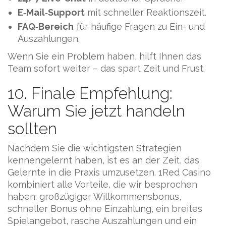
E‑Mail‑Support
mit schneller Reaktionszeit.
FAQ‑Bereich
für häufige Fragen zu Ein- und
Auszahlungen.
Wenn Sie ein Problem haben, hilft Ihnen das
Team sofort weiter – das spart Zeit und Frust.
10. Finale Empfehlung:
Warum Sie jetzt handeln
sollten
Nachdem Sie die wichtigsten Strategien
kennengelernt haben, ist es an der Zeit, das
Gelernte in die Praxis umzusetzen. 1Red Casino
kombiniert alle Vorteile, die wir besprochen
haben: großzügiger Willkommensbonus,
schneller Bonus ohne Einzahlung, ein breites
Spielangebot, rasche Auszahlungen und ein