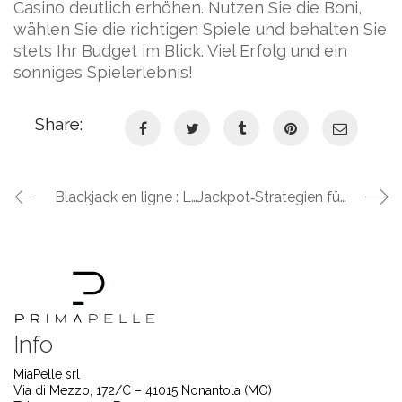
Casino deutlich erhöhen. Nutzen Sie die Boni,
wählen Sie die richtigen Spiele und behalten Sie
stets Ihr Budget im Blick. Viel Erfolg und ein
sonniges Spielerlebnis!
Share:
Blackjack en ligne : Les tendances de demain, les bonus à ne pas manquer et les stratégies qui dépassent la maison
Jackpot‑Strategien für das Jahresende im Qbets Casino
Info
MiaPelle srl
Via di Mezzo, 172/C – 41015 Nonantola (MO)