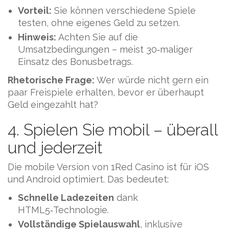
Vorteil:
Sie können verschiedene Spiele
testen, ohne eigenes Geld zu setzen.
Hinweis:
Achten Sie auf die
Umsatzbedingungen – meist 30‑maliger
Einsatz des Bonusbetrags.
Rhetorische Frage:
Wer würde nicht gern ein
paar Freispiele erhalten, bevor er überhaupt
Geld eingezahlt hat?
4. Spielen Sie mobil – überall
und jederzeit
Die mobile Version von 1Red Casino ist für iOS
und Android optimiert. Das bedeutet:
Schnelle Ladezeiten
dank
HTML5‑Technologie.
Vollständige Spielauswahl
, inklusive