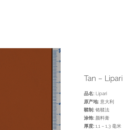
Tan – Lipari
品名:
Lipari
原产地:
意大利
鞣制:
铬鞣法
涂饰:
颜料膏
厚度:
1,1 – 1,3 毫米