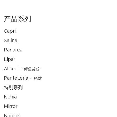
产品系列
Capri
Salina
Panarea
Lipari
Alicudi –
鳄鱼皮纹
Pantelleria –
搓纹
特别系列
Ischia
Mirror
Naplak