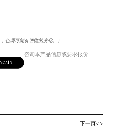
色，色调可能有细微的变化。）
咨询本产品信息或要求报价
hiesta
下⼀⻚< >