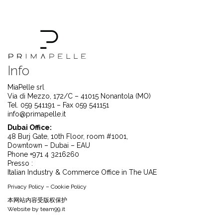
Info
MiaPelle srl
Via di Mezzo, 172/C – 41015 Nonantola (MO)
Tel. 059 541191 – Fax 059 541151
info@primapelle.it
Dubai Office:
48 Burj Gate, 10th Floor, room #1001,
Downtown – Dubai – EAU
Phone +971 4 3216260
Presso :
Italian Industry & Commerce Office in The UAE
Privacy Policy
–
Cookie Policy
本⽹站内容受版权保护
Website by
team99.it