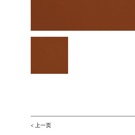
< 上⼀⻚