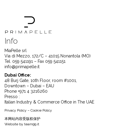
Info
MiaPelle srl
Via di Mezzo, 172/C – 41015 Nonantola (MO)
Tel. 059 541191 – Fax 059 541151
info@primapelle.it
Dubai Office:
48 Burj Gate, 10th Floor, room #1001,
Downtown – Dubai – EAU
Phone +971 4 3216260
Presso :
Italian Industry & Commerce Office in The UAE
Privacy Policy
–
Cookie Policy
本⽹站内容受版权保护
Website by
team99.it