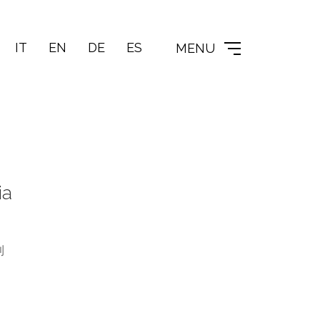
IT
EN
DE
ES
MENU
ia
利