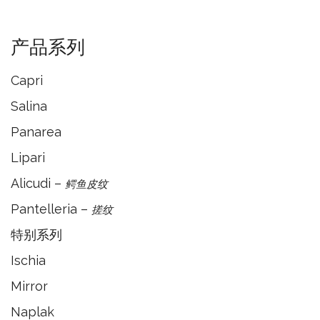
产品系列
Capri
Salina
Panarea
Lipari
Alicudi –
鳄鱼皮纹
Pantelleria –
搓纹
特别系列
Ischia
Mirror
Naplak