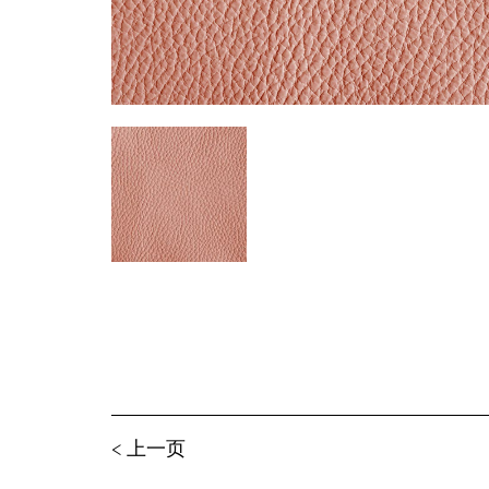
< 上⼀⻚