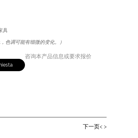
家具
色，色调可能有细微的变化。）
咨询本产品信息或要求报价
hiesta
下⼀⻚< >