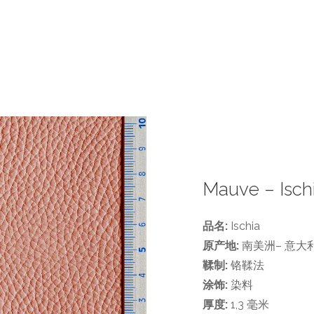
Mauve – Isch
品名:
Ischia
原产地:
南美洲– 意大
鞣制:
铬鞣法
涂饰:
染料
厚度:
1,3 毫米