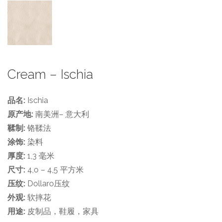
Cream – Ischia
品名:
Ischia
原产地:
南美洲– 意大利
鞣制:
铬鞣法
涂饰:
染料
厚度:
1,3 毫米
尺寸:
4,o – 4,5 平方米
压纹:
Dollaro压纹
外观:
软摔花
用途:
皮制品，鞋履，家具