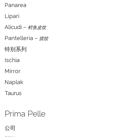
Panarea
Lipari
Alicudi –
鳄鱼皮纹
Pantelleria –
搓纹
特别系列
Ischia
Mirror
Naplak
Taurus
Prima Pelle
公司