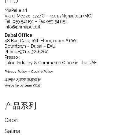
Info
MiaPelle srl
Via di Mezzo, 172/C – 41015 Nonantola (MO)
Tel. 059 541191 – Fax 059 541151
info@primapelle.it
Dubai Office:
48 Burj Gate, 10th Floor, room #1001,
Downtown – Dubai – EAU
Phone +971 4 3216260
Presso :
Italian Industry & Commerce Office in The UAE
Privacy Policy
–
Cookie Policy
本⽹站内容受版权保护
Website by
team99.it
产品系列
Capri
Salina