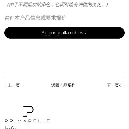
（由于不同批次的染色，色调可能有细微的变化。）
咨询本产品信息或要求报价
Aggiungi alla richiesta
< 上⼀⻚
返回产品系列
下⼀⻚< >