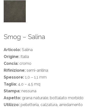
Smog – Salina
Articolo:
Salina
Origine:
Italia
Concia:
cromo
Rifinizione:
semi-anilina
Spessore:
1,0 – 1,1 mm
Taglia:
4,o – 4,5 mq
Stampa:
nessuna
Aspetto:
grana naturale, bottalato morbido
Utilizzo:
pelletteria, calzatura, arredamento