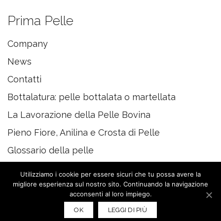
Prima Pelle
Company
News
Contatti
Bottalatura: pelle bottalata o martellata
La Lavorazione della Pelle Bovina
Pieno Fiore, Anilina e Crosta di Pelle
Glossario della pelle
Utilizziamo i cookie per essere sicuri che tu possa avere la
migliore esperienza sul nostro sito. Continuando la navigazione
acconsenti al loro impiego.
© 2020 PRIMAPELLE
OK
LEGGI DI PIÙ
P. I. 02671810352