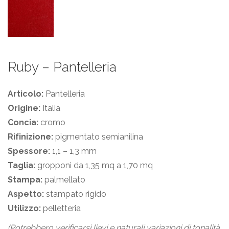
Ruby – Pantelleria
Articolo:
Pantelleria
Origine:
Italia
Concia:
cromo
Rifinizione:
pigmentato semianilina
Spessore:
1,1 – 1,3 mm
Taglia:
gropponi da 1,35 mq a 1,70 mq
Stampa:
palmellato
Aspetto:
stampato rigido
Utilizzo:
pelletteria
(Potrebbero verificarsi lievi e naturali variazioni di tonalità