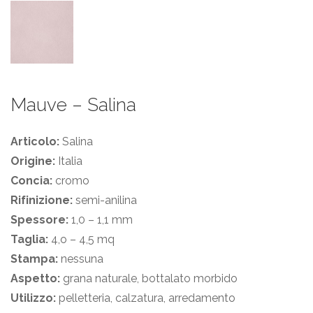
Mauve – Salina
Articolo:
Salina
Origine:
Italia
Concia:
cromo
Rifinizione:
semi-anilina
Spessore:
1,0 – 1,1 mm
Taglia:
4,o – 4,5 mq
Stampa:
nessuna
Aspetto:
grana naturale, bottalato morbido
Utilizzo:
pelletteria, calzatura, arredamento