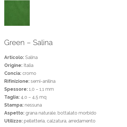
Green – Salina
Articolo:
Salina
Origine:
Italia
Concia:
cromo
Rifinizione:
semi-anilina
Spessore:
1,0 – 1,1 mm
Taglia:
4,o – 4,5 mq
Stampa:
nessuna
Aspetto:
grana naturale, bottalato morbido
Utilizzo:
pelletteria, calzatura, arredamento