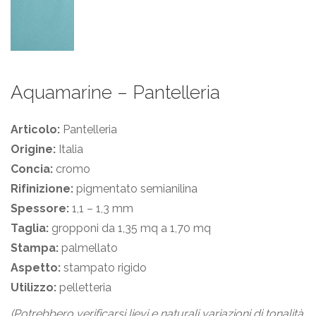
Aquamarine – Pantelleria
Articolo:
Pantelleria
Origine:
Italia
Concia:
cromo
Rifinizione:
pigmentato semianilina
Spessore:
1,1 – 1,3 mm
Taglia:
gropponi da 1,35 mq a 1,70 mq
Stampa:
palmellato
Aspetto:
stampato rigido
Utilizzo:
pelletteria
(Potrebbero verificarsi lievi e naturali variazioni di tonalità