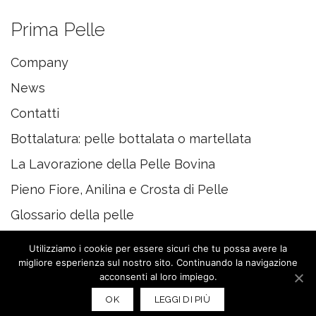
Prima Pelle
Company
News
Contatti
Bottalatura: pelle bottalata o martellata
La Lavorazione della Pelle Bovina
Pieno Fiore, Anilina e Crosta di Pelle
Glossario della pelle
Utilizziamo i cookie per essere sicuri che tu possa avere la
migliore esperienza sul nostro sito. Continuando la navigazione
acconsenti al loro impiego.
© 2020 PRIMAPELLE
OK
LEGGI DI PIÙ
P. I. 02671810352