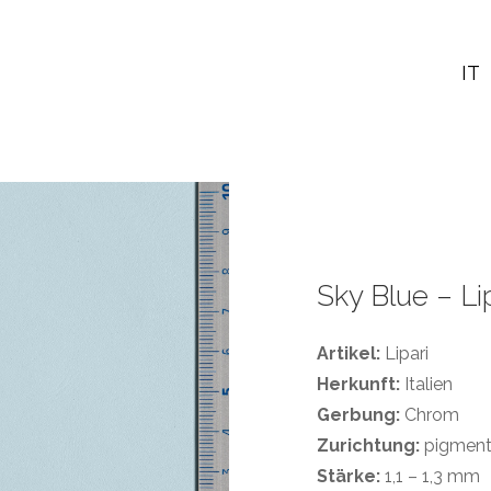
IT
Sky Blue – Li
Artikel:
Lipari
Herkunft:
Italien
Gerbung:
Chrom
Zurichtung:
pigmenti
Stärke:
1,1 – 1,3 mm