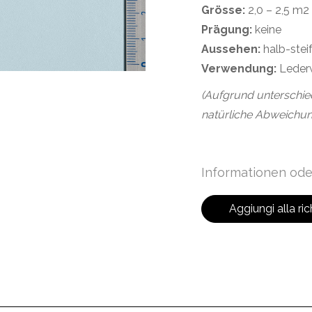
Grösse:
2,0 – 2,5 m2
Prägung:
keine
Aussehen:
halb-stei
Verwendung:
Leder
(Aufgrund unterschie
natürliche Abweichun
Informationen ode
Aggiungi alla ric