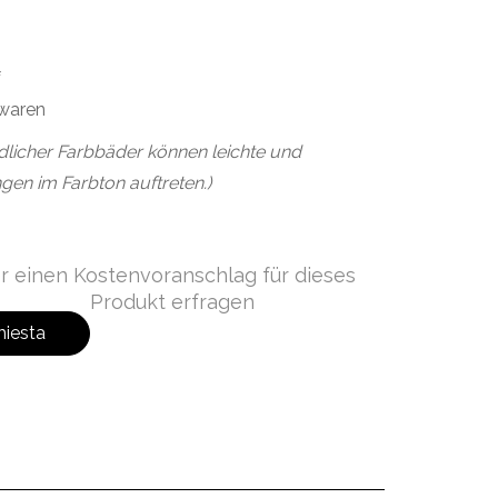
f
waren
dlicher Farbbäder können leichte und
gen im Farbton auftreten.)
r einen Kostenvoranschlag für dieses
Produkt erfragen
hiesta