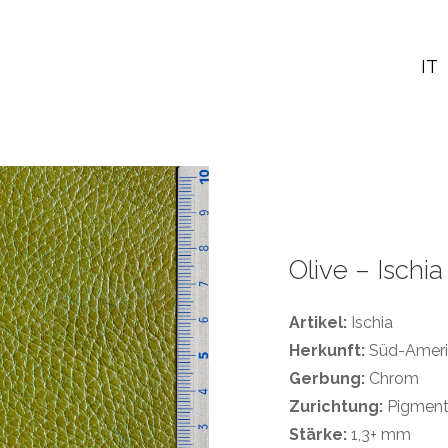
IT
Olive – Ischia
Artikel:
Ischia
Herkunft:
Süd-Amerik
Gerbung:
Chrom
Zurichtung:
Pigmenti
Stärke:
1,3+ mm