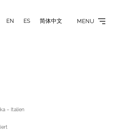
EN
ES
简体中文
MENU
a – Italien
ert