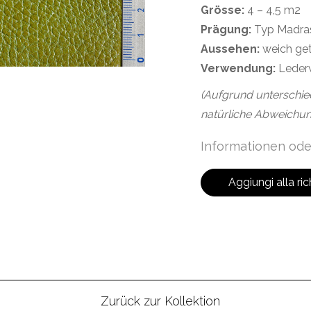
Grösse:
4 – 4,5 m2
Prägung:
Typ Madra
Aussehen:
weich ge
Verwendung:
Leder
(Aufgrund unterschie
natürliche Abweichun
Informationen ode
Aggiungi alla ric
Zurück zur Kollektion