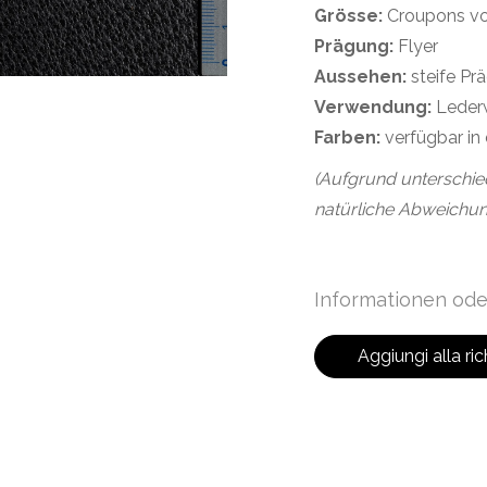
Grösse:
Croupons vo
Prägung:
Flyer
Aussehen:
steife Pr
Verwendung:
Leder
Farben:
verfügbar in 
(Aufgrund unterschie
natürliche Abweichun
Informationen ode
Aggiungi alla ric