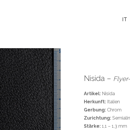
IT
Nisida –
Flyer
Artikel:
Nisida
Herkunft:
Italien
Gerbung:
Chrom
Zurichtung:
Semialin
Stärke:
1,1 – 1,3 mm