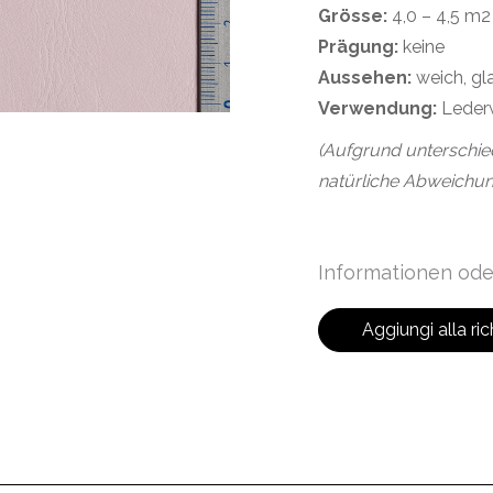
Grösse:
4,0 – 4,5 m2
Prägung:
keine
Aussehen:
weich, gl
Verwendung:
Leder
(Aufgrund unterschie
natürliche Abweichun
Informationen ode
Aggiungi alla ric