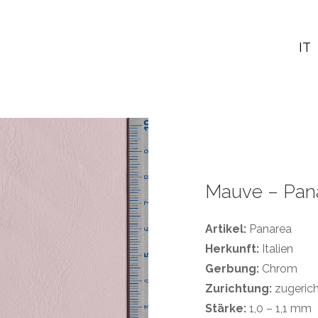
IT
Mauve – Pan
Artikel:
Panarea
Herkunft:
Italien
Gerbung:
Chrom
Zurichtung:
zugerich
Stärke:
1,0 – 1,1 mm