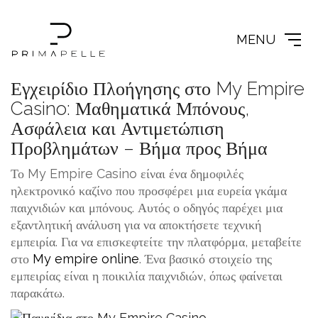
MENU
Εγχειρίδιο Πλοήγησης στο My Empire
Casino: Μαθηματικά Μπόνους,
Ασφάλεια και Αντιμετώπιση
Προβλημάτων – Βήμα προς Βήμα
Το My Empire Casino είναι ένα δημοφιλές
ηλεκτρονικό καζίνο που προσφέρει μια ευρεία γκάμα
παιχνιδιών και μπόνους. Αυτός ο οδηγός παρέχει μια
εξαντλητική ανάλυση για να αποκτήσετε τεχνική
εμπειρία. Για να επισκεφτείτε την πλατφόρμα, μεταβείτε
στο
My empire online
. Ένα βασικό στοιχείο της
εμπειρίας είναι η ποικιλία παιχνιδιών, όπως φαίνεται
παρακάτω.