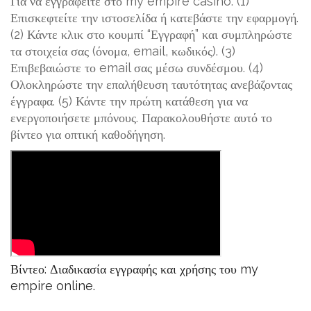
Για να εγγραφείτε στο my empire casino: (1)
Επισκεφτείτε την ιστοσελίδα ή κατεβάστε την εφαρμογή.
(2) Κάντε κλικ στο κουμπί “Εγγραφή” και συμπληρώστε
τα στοιχεία σας (όνομα, email, κωδικός). (3)
Επιβεβαιώστε το email σας μέσω συνδέσμου. (4)
Ολοκληρώστε την επαλήθευση ταυτότητας ανεβάζοντας
έγγραφα. (5) Κάντε την πρώτη κατάθεση για να
ενεργοποιήσετε μπόνους. Παρακολουθήστε αυτό το
βίντεο για οπτική καθοδήγηση.
Βίντεο: Διαδικασία εγγραφής και χρήσης του my
empire online.