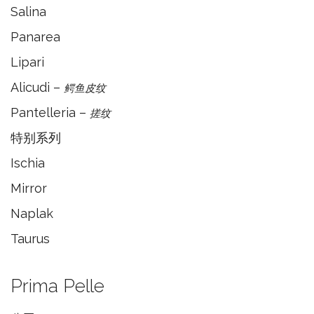
Salina
Panarea
Lipari
Alicudi –
鳄鱼皮纹
Pantelleria –
搓纹
特别系列
Ischia
Mirror
Naplak
Taurus
Prima Pelle