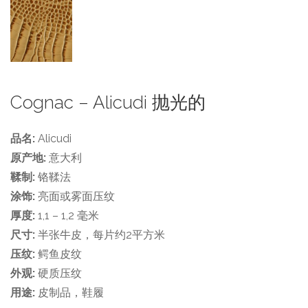
Cognac – Alicudi 抛光的
品名:
Alicudi
原产地:
意大利
鞣制:
铬鞣法
涂饰:
亮面或雾面压纹
厚度:
1,1 – 1,2 毫米
尺寸:
半张牛皮，每片约2平方米
压纹:
鳄鱼皮纹
外观:
硬质压纹
用途:
皮制品，鞋履