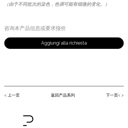
（由于不同批次的染色，色调可能有细微的变化。）
咨询本产品信息或要求报价
Aggiungi alla richiesta
< 上⼀⻚
返回产品系列
下⼀⻚< >