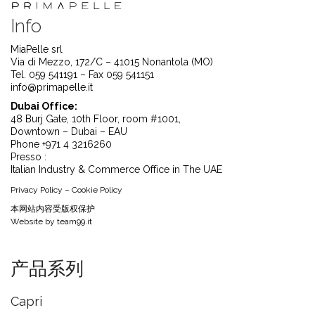
Info
MiaPelle srl
Via di Mezzo, 172/C – 41015 Nonantola (MO)
Tel. 059 541191 – Fax 059 541151
info@primapelle.it
Dubai Office:
48 Burj Gate, 10th Floor, room #1001,
Downtown – Dubai – EAU
Phone +971 4 3216260
Presso :
Italian Industry & Commerce Office in The UAE
Privacy Policy
–
Cookie Policy
本⽹站内容受版权保护
Website by
team99.it
产品系列
Capri